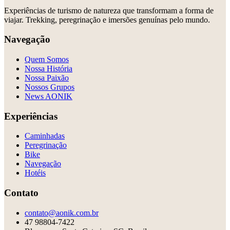
Experiências de turismo de natureza que transformam a forma de
viajar. Trekking, peregrinação e imersões genuínas pelo mundo.
Navegação
Quem Somos
Nossa História
Nossa Paixão
Nossos Grupos
News AONIK
Experiências
Caminhadas
Peregrinação
Bike
Navegação
Hotéis
Contato
contato@aonik.com.br
47 98804-7422