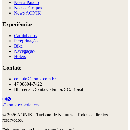
Nossa Paixão
Nossos Grupos
News AONIK
Experiências
Caminhadas
Peregrinação
Bike
Navegação
Hotéis
Contato
contato@aonik.com.br
47 98804-7422
Blumenau, Santa Catarina, SC, Brasil
@
aonik.experiences
©
2026
AONIK ·
Turismo de Natureza. Todos os direitos
reservados.
Feito para quem busca o mundo natural