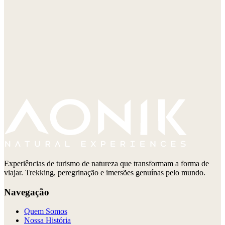
Nome completo
*
Interesse
*
E-mail
*
Telefone / WhatsApp
*
Mensagem
Experiências de turismo de natureza que transformam a forma de
viajar. Trekking, peregrinação e imersões genuínas pelo mundo.
Navegação
Quem Somos
Nossa História